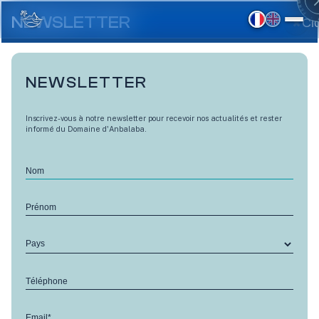
Aller
au
NEWSLETTER
Cl
contenu
principal
NEWSLETTER
Inscrivez-vous à notre newsletter pour recevoir nos actualités et rester
informé du Domaine d'Anbalaba.
Nom
Anbalaba participera au
Prénom
RETOUR
Salon de l'Immobilier Neuf à
Pays
Paris!
07 Mar 2018
Téléphone
Le
Salon de l’Immobilier
Profitez aussi des
Email*