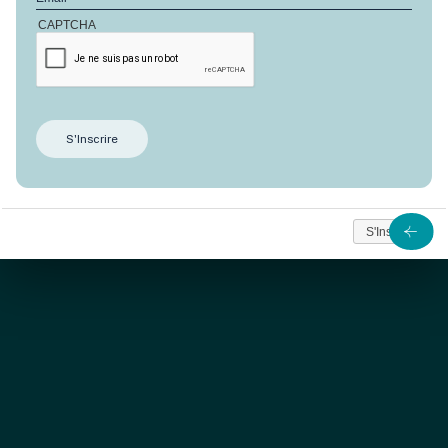
CAPTCHA
Ce modèle offrant 195 m² d’espaces de vie sur
une parcelle de 627 m² se distingue par sa situation
pratique, à deux pas d’Anbalaba-Village.
à partir de
1 054 575
S'Inscrire
Nous contacter