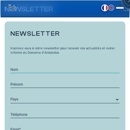
Aller
au
NEWSLETTER
Cl
contenu
principal
NEWSLETTER
Inscrivez-vous à notre newsletter pour recevoir nos actualités et rester
informé du Domaine d'Anbalaba.
Nom
Prénom
Pays
LES TERRASSES D'ANBALABA CÔTÉ VILLAGE
Téléphone
Calamondin - M4
Email*