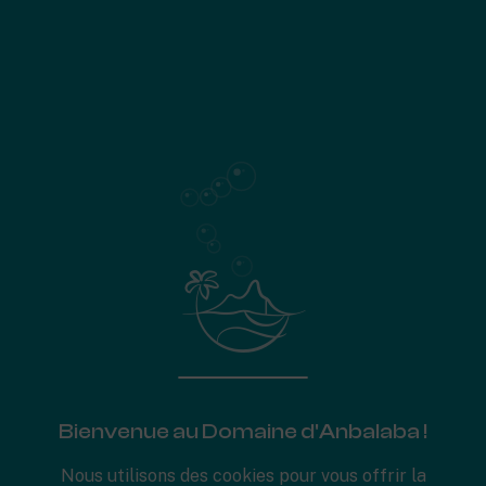
Maisons en espaliers
Superficie de
195 m²
3 chambres avec salle de bain, dont une suite parentale
Patio
Buanderie
Piscine (26,9 m²)
627
Surface de la parcelle
Plans de surface
Spécifications
Bienvenue au Domaine d'Anbalaba !
Nous utilisons des cookies pour vous offrir la