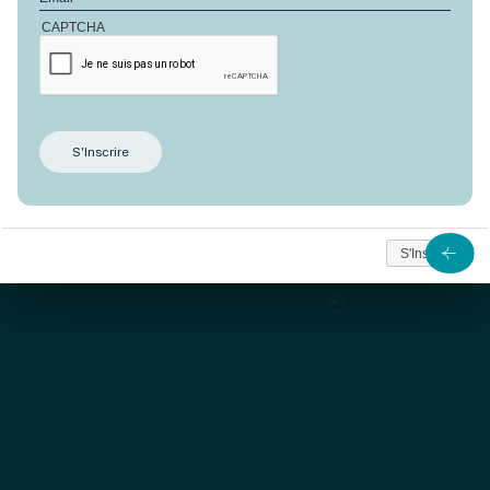
CAPTCHA
Ce modèle propose 192 m² habitables à la conception
originale, sur une parcelle de 741 m² idéalement
situées à deux pas des commerces d’Anbalaba.
à partir de
1 021 685
S'Inscrire
Nous contacter