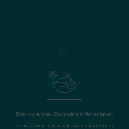
Plan de surface
EN BREF
Maisons en espaliers
Superficie de
192 m²
3 chambres avec salle de bain, dont une suite parentale
Patio
Buanderie
Piscine (29,3 m²)
741
Surface de la parcelle
Plans de surface
Bienvenue au Domaine d'Anbalaba !
Nous utilisons des cookies pour vous offrir la