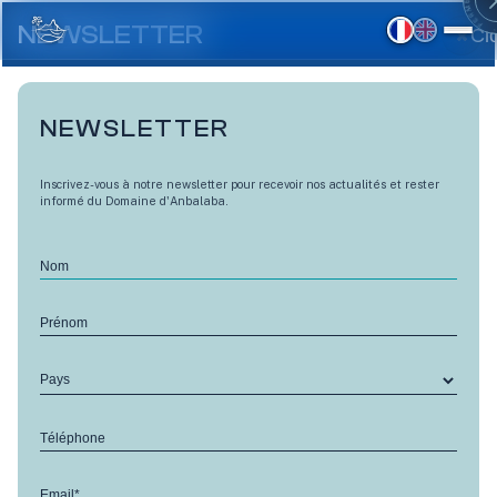
Aller
au
NEWSLETTER
Cl
contenu
principal
NEWSLETTER
Inscrivez-vous à notre newsletter pour recevoir nos actualités et rester
informé du Domaine d'Anbalaba.
Nom
Prénom
Pays
LES TERRASSES D'ANBALABA CÔTÉ VILLAGE
Téléphone
Combava - M7
Email*