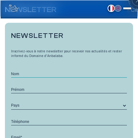
Aller
au
NEWSLETTER
Cl
contenu
principal
NEWSLETTER
Inscrivez-vous à notre newsletter pour recevoir nos actualités et rester
informé du Domaine d'Anbalaba.
Nom
Jasheel Ramphul,
Prénom
RETOUR
photographe et vidéaste de
Pays
Baie de Cap
30 May 2018
Téléphone
Sa passion de la photo mise au service de son village
Email*