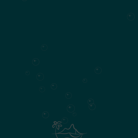
Facebook de son village, - Baie du Cap, Mauritius
-, notamment en photos de paysages. D’abord
chasseur d’images, Jasheel devenu aussi
vidéaste, n’a cesse de valoriser le berceau de son
enfance et les personnes qui y vivent. Et avec
l’ancrage d’Anbalaba sur les contreforts de Baie
du Cap, les occasions de photographier et de
filmer se multiplient.
Vous pouvez le contacter sur le 622 1139 - ou lui
envoyer un message sur images@anbalaba.com