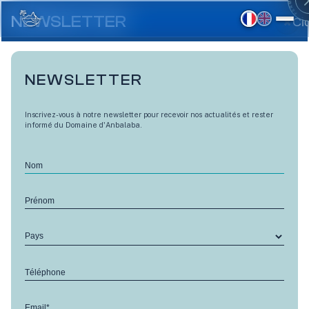
Aller
au
NEWSLETTER
Cl
contenu
principal
NEWSLETTER
Inscrivez-vous à notre newsletter pour recevoir nos actualités et rester
informé du Domaine d'Anbalaba.
Nom
Le Royal Raid chaque année
Prénom
RETOUR
dans le sud-ouest de l'Ile
Pays
Maurice
30 May 2018
Téléphone
Le premier trail de Maurice et, de fait, parmi les plus
Email*