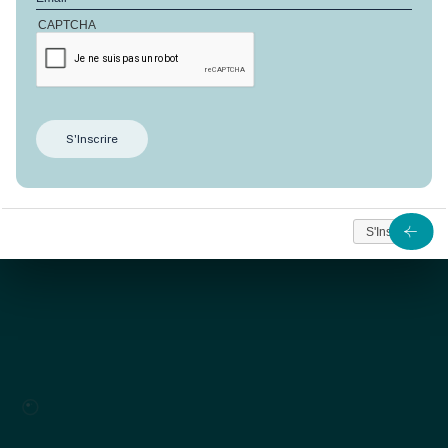
CAPTCHA
Avec son aménagement paysager en permaculture, le
resort
Nomadic Anbalaba
s’inscrit pleinement dans la
philosophie durable de notre programme immobilier
tout en offrant les standings et le confort attendus
dans un hôtel de luxe.
Il offrira 20 cocons privés (lodge) conçus sur-mesure
venant compléter notre offre de location saisonnière
S'Inscrire
et notamment
les Villas Nomadic
conçues par le
même architecte.
Chaque lodge aura une vue sur le lagon turquoise et
un espace extérieur aménagé, sans vis-à-vis. Il
comprendra également une salle de bain privée et
tout confort.