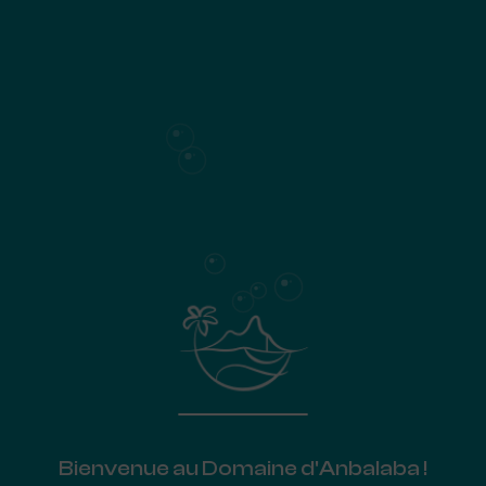
En rez-de-jardin, cet
appartement dispose notamment d’un espace
privé extérieur de 40 m², pour un bien-être
encore plus grand.
PARTAGER
Plan de surface
EN BREF
Panoramas sur la barrière de corail
3 chambres
Suite parentale prolongée d’un balcon
Terrasse
(37 m²)
Espaces privés extérieurs
en rez-de-chaussée (40 m²)
Bienvenue au Domaine d'Anbalaba !