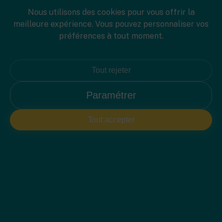
40
Nous utilisons des cookies pour vous offrir la
meilleure expérience. Vous pouvez personnaliser vos
Surface du jardin
préférences à tout moment.
Plans de surface
Tout rejeter
Paramétrer
Spécifications
Tout accepter
PLAN 2D