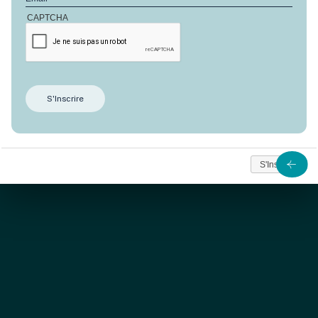
CAPTCHA
Avec ses 3 chambres dédiées au confort, cet
appartement d’
Anbalaba
de 180 m2 offre un point de
vue exceptionnel sur le lagon et l’horizon.
à partir de
590 000
S'Inscrire
Nous contacter