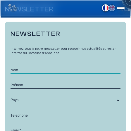
Aller
au
NEWSLETTER
Cl
contenu
principal
NEWSLETTER
Inscrivez-vous à notre newsletter pour recevoir nos actualités et rester
informé du Domaine d'Anbalaba.
Nom
Prénom
Pays
LES VUES D'ANBALABA
Téléphone
Rez-de-jardin - A16
Email*