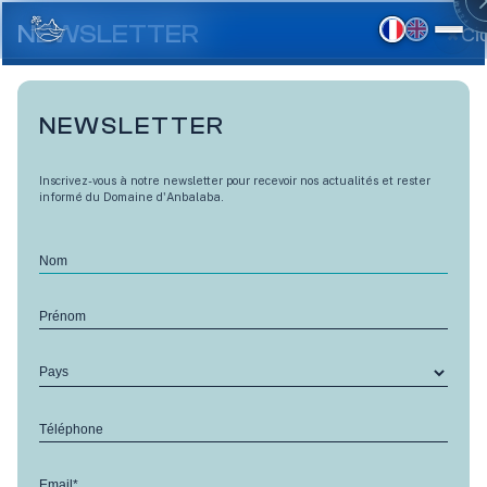
Aller
au
NEWSLETTER
Cl
contenu
principal
NEWSLETTER
Inscrivez-vous à notre newsletter pour recevoir nos actualités et rester
informé du Domaine d'Anbalaba.
Nom
Prénom
Pays
LES HAUTS - TERRAINS A BÂTIR
Téléphone
Terrains à bâtir - V21
Email*