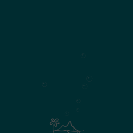
Profitez d'une vue exceptionnelle
sur le lagon de Baie du Cap depuis
votre villa dessinée selon votre
choix.
Sur la ligne de niveau la plus haute, se trouve les
5 terrains à bâtir d’« Anbalaba ». A 60 m au-
dessus du niveau de la mer, la vue est splendide
avec le lagon en panorama.
Le cahier des charges rédigé par l’architecte est