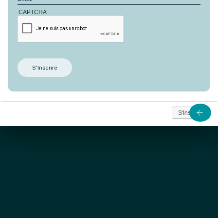
CAPTCHA
VENDU
D’une superficie de 2200 m2, ce terrain à bâtir
d’
Anbalaba
occupe une position très privilégiée avec
une vue imprenable sur la barrière de corail.
S'Inscrire
à partir de
650 134
Nous contacter