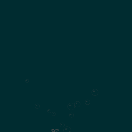
Maurice :
LES VUES :Des appartements
de 170 m2
Ce type de bien s’adresse par exemple à ceux et celles
qui souhaitent investir pour l’avenir dans l’immobilier et
avoir une rentabilité locative de 3.5% en location