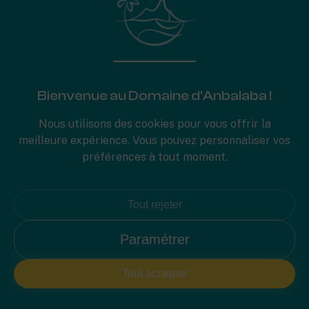
saisonnière. En effet Anbalaba est extrêmement bien
situé dans une région très prisée!
Bienvenue au Domaine d'Anbalaba !
Nous utilisons des cookies pour vous offrir la
meilleure expérience. Vous pouvez personnaliser vos
préférences à tout moment.
Tout rejeter
LES TERRASSES: Des villas de
Paramétrer
200 m2
Tout accepter
Ces villas ont été conçues pour offrir une expérience
unique de vie sous les tropiques, la grande terrasse sera
certainement le lieu de vie de vos meilleurs souvenirs en