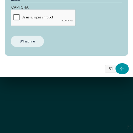
vivre unique qu’offre cette ile de l’Océan Indien, et bien
CAPTCHA
sûr de pouvoir admirer le lagon et le coucher du soleil
tous les jours de sa terrasse.
C’est ainsi qu’est né
Anbalaba
– le concept du
programme est de donner la chance à tous ceux et
celles qui le rêvent d’acheter un bien immobilier à l’Ile
Maurice face à la mer, et au soleil couchant et cela
tout en étant intégré à un village authentique de
S'Inscrire
pêcheurs où il fait vraiment bon vivre à seulement
quelques kilomètres de
la mythique montagne du
Morne
.
Anbalaba offre 3 types de
biens immobiliers à l’Ile