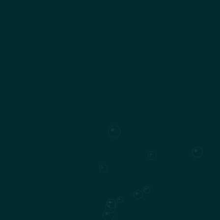
LES VUES :Des appartements
de 170 m2
Ce type de bien s’adresse par exemple à ceux et celles
qui souhaitent investir pour l’avenir dans l’immobilier et
avoir une rentabilité locative de 3.5% en location
saisonnière. En effet Anbalaba est extrêmement bien