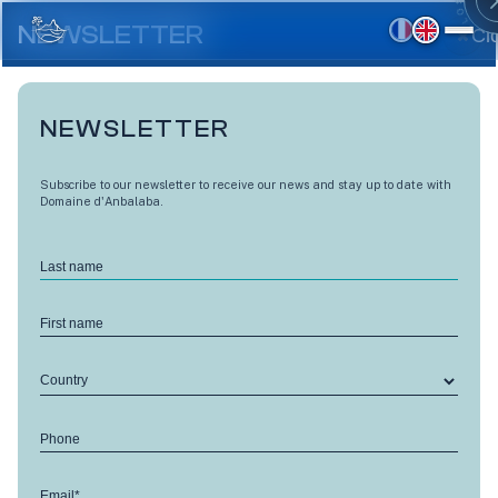
Skip
to
NEWSLETTER
Cl
main
content
NEWSLETTER
Subscribe to our newsletter to receive our news and stay up to date with
Domaine d'Anbalaba.
Last name
Why purchase real estate
First name
BACK
in Mauritius and at
Country
Anbalaba?
31 Aug 2018
Phone
When Gilles started to look into buying real estate in
Email*