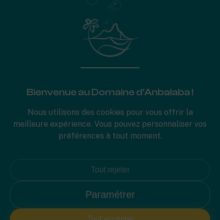
immobilière Côté Sud ?
- Location, vente et achat
- Villa, penthouse, local commercial, bureau
- De la Gaulette à Gris Gris
Bienvenue au Domaine d'Anbalaba !
Nous utilisons des cookies pour vous offrir la
meilleure expérience. Vous pouvez personnaliser vos
préférences à tout moment.
Tout rejeter
Paramétrer
Tout accepter