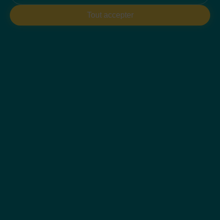
Tout accepter
Découvrez en vidéo les
différentes étapes du
compactage dynamique