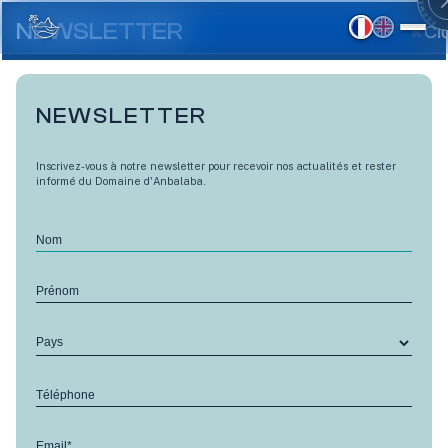
Aller
au
NEWSLETTER
Cl
contenu
principal
NEWSLETTER
Inscrivez-vous à notre newsletter pour recevoir nos actualités et rester
informé du Domaine d'Anbalaba.
Nom
Le compactage dynamique
Prénom
RETOUR
: une technologie de pointe
Pays
pour les Vues d'Anbalaba
24 Oct 2022
Téléphone
Une nouvelle étape s’est achevée sur le chantier des
Email*