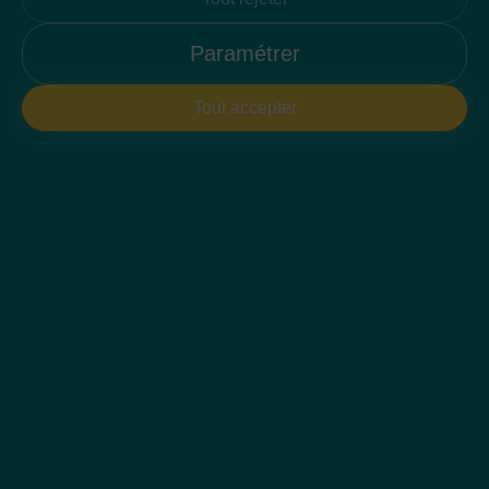
Paramétrer
Villa Pomelo
Tout accepter
Sublime villa de plain-pied
3 chambres en suite
Terrasse vue lagon
Piscine à débordement
Jardin tropical
Service hôteliers
Accès salle de sport
215
Surface moyenne