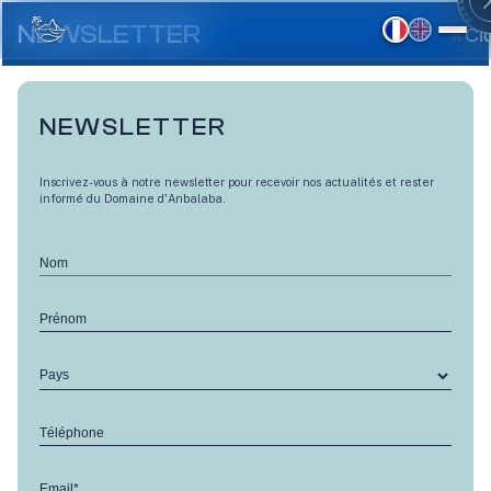
Aller
au
NEWSLETTER
Cl
contenu
principal
NEWSLETTER
Inscrivez-vous à notre newsletter pour recevoir nos actualités et rester
informé du Domaine d'Anbalaba.
Nom
Prénom
Pays
Téléphone
Villas Pomelo
Email*