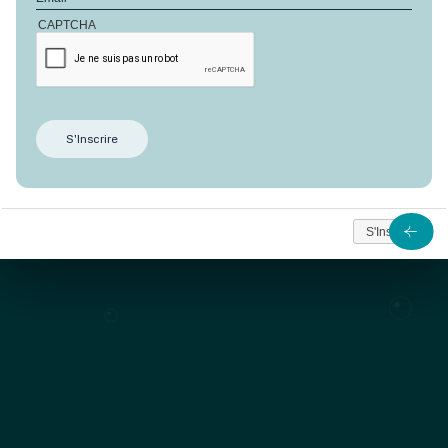
CAPTCHA
RÉSERVER
Offrez-vous un séjour paradisiaque au cœur du
Domaine d'Anbalaba, entre nature préservée et
confort haut de gamme.
Avec ses 3 chambres toutes en suite, sa piscine à
débordement et sa grande terrasse couverte vue mer,
S'Inscrire
la Villa Pomelo combine tous les atouts pour un séjour
en famille ou entre amis inoubliable.
Découvrez une villa spacieuse et élégante, où passer
un
séjour de rêve dans le sud de l'île Maurice.
à partir de