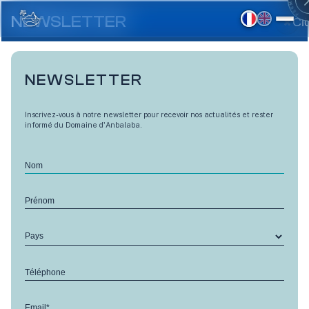
Aller
au
NEWSLETTER
Cl
contenu
principal
NEWSLETTER
Inscrivez-vous à notre newsletter pour recevoir nos actualités et rester
informé du Domaine d'Anbalaba.
Nom
Eric Chavoix Architects
Prénom
RETOUR
imagine une nouvelle villa
Pays
pour Anbalaba…
22 May 2020
Téléphone
Les Terrasses d’Anbalaba se dotent d’un nouveau
Email*